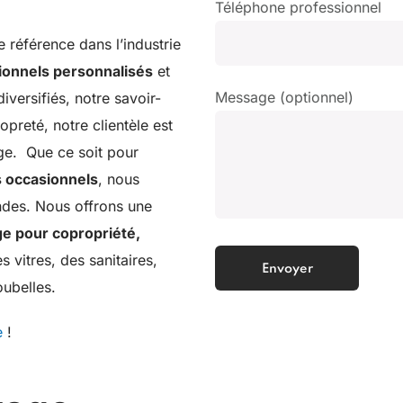
Téléphone professionnel
référence dans l’industrie
ionnels personnalisés
et
Message (optionnel)
iversifiés, notre savoir-
opreté, notre clientèle est
age.
Que ce soit pour
 occasionnels
, nous
des. Nous offrons une
ge pour copropriété,
s vitres, des sanitaires,
poubelles.
e
!