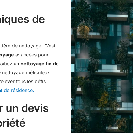
niques de
ière de nettoyage. C’est
toyage
avancées pour
sitiez un
nettoyage fin de
le nettoyage méticuleux
lever tous les défis.
t de résidence.
 un devis
priété