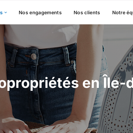
es
Nos engagements
Nos clients
Notre éq
opropriétés en Île-