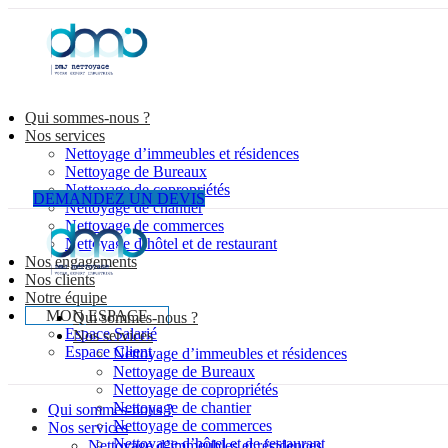
Qui sommes-nous ?
Nos services
Nettoyage d’immeubles et résidences
Nettoyage de Bureaux
Nettoyage de copropriétés
DEMANDEZ UN DEVIS
Nettoyage de chantier
Nettoyage de commerces
Nettoyage d’hôtel et de restaurant
Nos engagements
Nos clients
Notre équipe
MON ESPACE
Qui sommes-nous ?
Espace Salarié
Nos services
Espace Client
Nettoyage d’immeubles et résidences
Nettoyage de Bureaux
Nettoyage de copropriétés
Nettoyage de chantier
Qui sommes-nous ?
Nettoyage de commerces
Nos services
Nettoyage d’hôtel et de restaurant
Nettoyage d’immeubles et résidences