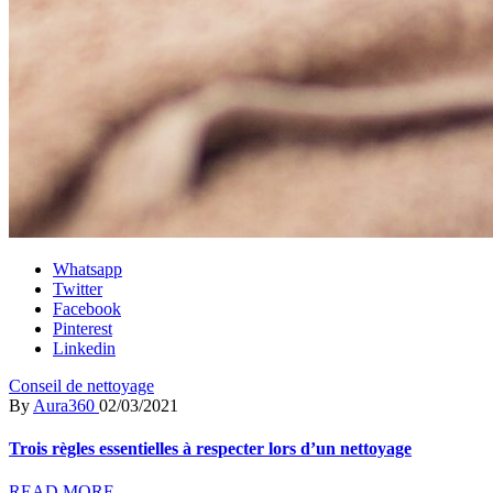
Whatsapp
Twitter
Facebook
Pinterest
Linkedin
Conseil de nettoyage
By
Aura360
02/03/2021
Trois règles essentielles à respecter lors d’un nettoyage
READ MORE