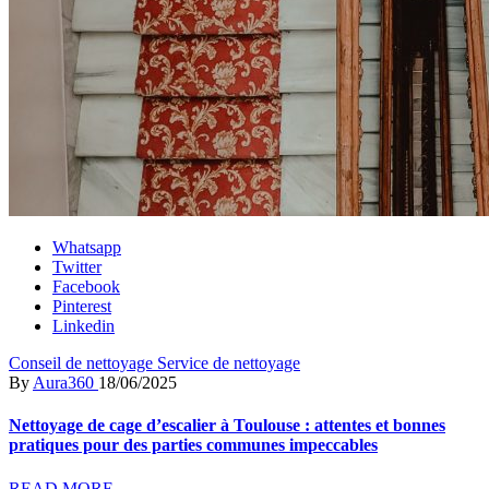
Whatsapp
Twitter
Facebook
Pinterest
Linkedin
Conseil de nettoyage
Service de nettoyage
By
Aura360
18/06/2025
Nettoyage de cage d’escalier à Toulouse : attentes et bonnes
pratiques pour des parties communes impeccables
READ MORE